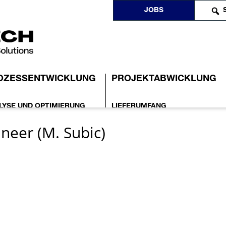
JOBS
OZESSENTWICKLUNG
PROJEKTABWICKLUNG
LYSE UND OPTIMIERUNG
LIEFERUMFANG
neer (M. Subic)
LE-UP
TEAM & SKILLS
MISCHE REAKTIONEN
MITTEL UND METHODEN