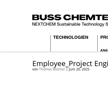
TECHNOLOGIEN
PR
ANA
GAS/FLÜSSIG-
Employee_Project Engi
SCA
REAKTIONEN
von
Thomas Blocher
|
Juni 20, 2025
CHE
PHOSGENHERSTELLUNG
FLUORCHEMIE
CHEMISCHES
RECYCLING
PECHSCHMELZEN