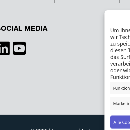
SOCIAL MEDIA
Um Ihne
wir Tec
zu spei
diesen 
das Sur
verarbe
oder wi
Funktion
Funktion
Marketi
Alle Coo