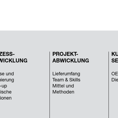
ZESS-
PROJEKT-
K
WICKLUNG
ABWICKLUNG
SE
se und
Lieferumfang
OE
ierung
Team & Skills
Di
-up
Mittel und
ische
Methoden
ionen