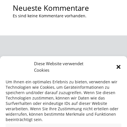
Neueste Kommentare
Es sind keine Kommentare vorhanden.
KONTAKT
Diese Website verwendet
Cookies
BUSS ChemTech AG
Hohenrainstrasse 12A
Um Ihnen ein optimales Erlebnis zu bieten, verwenden wir
CH-4133 Pratteln
Technologien wie Cookies, um Geräteinformationen zu
Schweiz
speichern und/oder darauf zuzugreifen. Wenn Sie diesen
Technologien zustimmen, können wir Daten wie das
Telefon:
+41 61 825 64 62
Surfverhalten oder eindeutige IDs auf dieser Website
Fax: +41 61 825 67 37
verarbeiten. Wenn Sie Ihre Zustimmung nicht erteilen oder
info@buss-ct.com
widerrufen, können bestimmte Merkmale und Funktionen
beeinträchtigt sein.
SOCIAL MEDIA