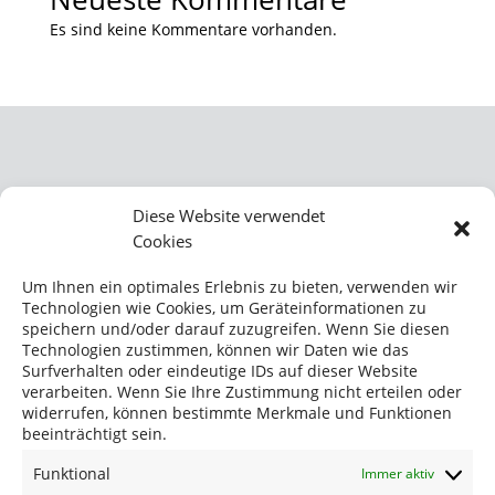
Es sind keine Kommentare vorhanden.
KONTAKT
Diese Website verwendet
Cookies
BUSS ChemTech AG
Hohenrainstrasse 12A
Um Ihnen ein optimales Erlebnis zu bieten, verwenden wir
CH-4133 Pratteln
Technologien wie Cookies, um Geräteinformationen zu
Schweiz
speichern und/oder darauf zuzugreifen. Wenn Sie diesen
Technologien zustimmen, können wir Daten wie das
Telefon:
+41 61 825 64 62
Surfverhalten oder eindeutige IDs auf dieser Website
Fax: +41 61 825 67 37
verarbeiten. Wenn Sie Ihre Zustimmung nicht erteilen oder
info@buss-ct.com
widerrufen, können bestimmte Merkmale und Funktionen
beeinträchtigt sein.
SOCIAL MEDIA
Funktional
Immer aktiv