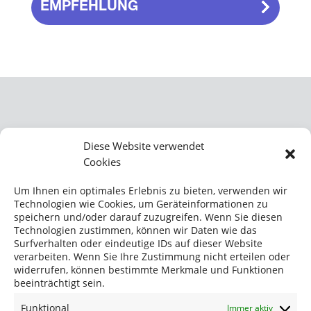
EMPFEHLUNG
KONTAKT
Diese Website verwendet
Cookies
BUSS ChemTech AG
Hohenrainstrasse 12A
Um Ihnen ein optimales Erlebnis zu bieten, verwenden wir
CH-4133 Pratteln
Technologien wie Cookies, um Geräteinformationen zu
Schweiz
speichern und/oder darauf zuzugreifen. Wenn Sie diesen
Technologien zustimmen, können wir Daten wie das
Telefon:
+41 61 825 64 62
Surfverhalten oder eindeutige IDs auf dieser Website
Fax: +41 61 825 67 37
verarbeiten. Wenn Sie Ihre Zustimmung nicht erteilen oder
info@buss-ct.com
widerrufen, können bestimmte Merkmale und Funktionen
beeinträchtigt sein.
SOCIAL MEDIA
Funktional
Immer aktiv