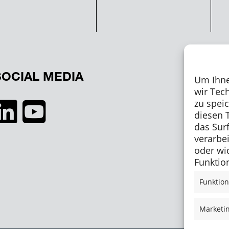
SOCIAL MEDIA
Um Ihne
wir Tec
zu spei
diesen 
das Sur
verarbe
oder wi
Funktion
Funktion
Marketi